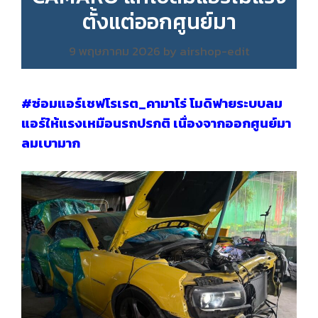
ตั้งแต่ออกศูนย์มา
9 พฤษภาคม 2026
by
airshop-edit
#ซ่อมแอร์เชฟโรเรต_คามาโร่ โมดิฟายระบบลม
แอร์ให้แรงเหมือนรถปรกติ เนื่องจากออกศูนย์มา
ลมเบามาก