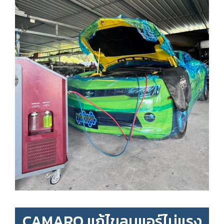
CAMARO แก้ไขลมแอร์ไม่แรง