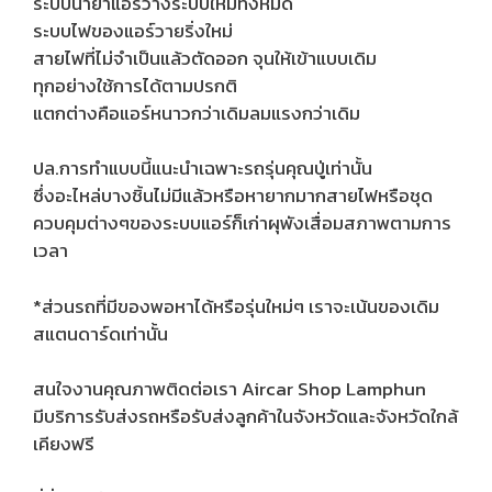
ระบบน้ำยาแอร์วางระบบใหม่ทั้งหมด
ระบบไฟของแอร์วายริ่งใหม่
สายไฟที่ไม่จำเป็นแล้วตัดออก จุนให้เข้าแบบเดิม
ทุกอย่างใช้การได้ตามปรกติ
แตกต่างคือแอร์หนาวกว่าเดิมลมแรงกว่าเดิม
ปล.การทำแบบนี้แนะนำเฉพาะรถรุ่นคุณปู่เท่านั้น
ซึ่งอะไหล่บางชิ้นไม่มีแล้วหรือหายากมากสายไฟหรือชุด
ควบคุมต่างๆของระบบแอร์ก็เก่าผุพังเสื่อมสภาพตามการ
เวลา
*ส่วนรถที่มีของพอหาได้หรือรุ่นใหม่ๆ เราจะเน้นของเดิม
สแตนดาร์ดเท่านั้น
สนใจงานคุณภาพติดต่อเรา Aircar Shop Lamphun
มีบริการรับส่งรถหรือรับส่งลูกค้าในจังหวัดและจังหวัดใกล้
เคียงฟรี